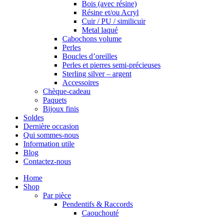
Bois (avec résine)
Résine et/ou Acryl
Cuir / PU / similicuir
Metal laqué
Cabochons volume
Perles
Boucles d’oreilles
Perles et pierres semi-précieuses
Sterling silver – argent
Accessoires
Chèque-cadeau
Paquets
Bijoux finis
Soldes
Dernière occasion
Qui sommes-nous
Information utile
Blog
Contactez-nous
Home
Shop
Par pièce
Pendentifs & Raccords
Caouchouté