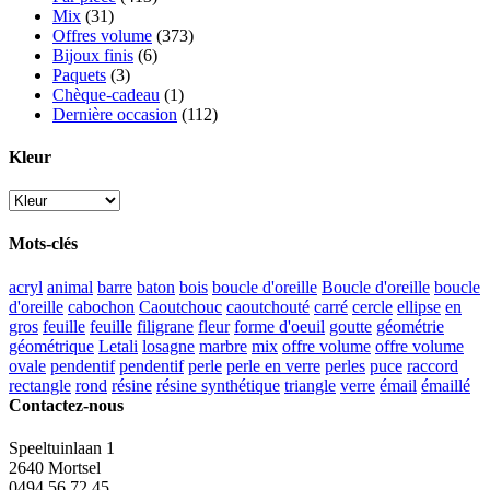
Mix
(31)
Offres volume
(373)
Bijoux finis
(6)
Paquets
(3)
Chèque-cadeau
(1)
Dernière occasion
(112)
Kleur
Mots-clés
acryl
animal
barre
baton
bois
boucle d'oreille
Boucle d'oreille
boucle
d'oreille
cabochon
Caoutchouc
caoutchouté
carré
cercle
ellipse
en
gros
feuille
feuille
filigrane
fleur
forme d'oeuil
goutte
géométrie
géométrique
Letali
losagne
marbre
mix
offre volume
offre volume
ovale
pendentif
pendentif
perle
perle en verre
perles
puce
raccord
rectangle
rond
résine
résine synthétique
triangle
verre
émail
émaillé
Contactez-nous
Speeltuinlaan 1
2640 Mortsel
0494 56 72 45