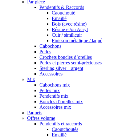
Par pièce
Pendentifs & Raccords
Caouchouté
Emaillé
Bois (avec résine)
Résine et/ou Acryl
Cuir / similicuir
Finisson métalique / laqué
Cabochons
Perles
Crochets boucles d’oreilles
Perles et pierres semi-précieuses
Sterling silver – argent
Accessoires
Mix
Cabochons mix
Perles mix
Pendentifs mix
Boucles d’oreilles mix
Accessoires mix
Paquets
Offres volume
Pendentifs et raccords
Caoutchoutés
Emaillé