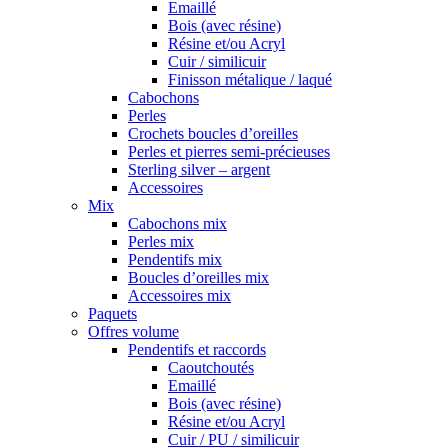
Emaillé
Bois (avec résine)
Résine et/ou Acryl
Cuir / similicuir
Finisson métalique / laqué
Cabochons
Perles
Crochets boucles d’oreilles
Perles et pierres semi-précieuses
Sterling silver – argent
Accessoires
Mix
Cabochons mix
Perles mix
Pendentifs mix
Boucles d’oreilles mix
Accessoires mix
Paquets
Offres volume
Pendentifs et raccords
Caoutchoutés
Emaillé
Bois (avec résine)
Résine et/ou Acryl
Cuir / PU / similicuir