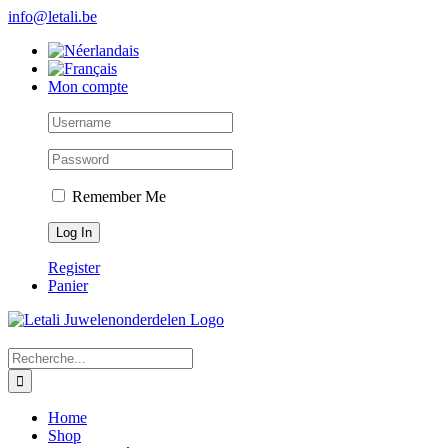
Skip
info@letali.be
to
content
Mon compte
Remember Me
Register
Panier
Search
for:
Home
Shop