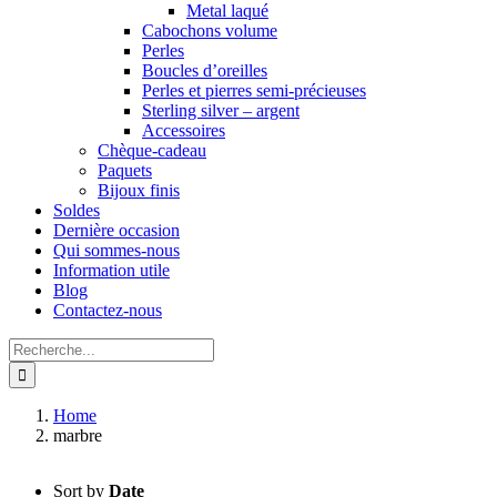
Metal laqué
Cabochons volume
Perles
Boucles d’oreilles
Perles et pierres semi-précieuses
Sterling silver – argent
Accessoires
Chèque-cadeau
Paquets
Bijoux finis
Soldes
Dernière occasion
Qui sommes-nous
Information utile
Blog
Contactez-nous
Search
for:
Home
marbre
Sort by
Date