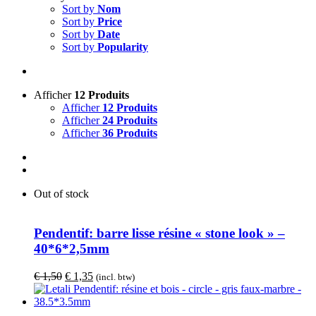
Sort by
Nom
Sort by
Price
Sort by
Date
Sort by
Popularity
Afficher
12 Produits
Afficher
12 Produits
Afficher
24 Produits
Afficher
36 Produits
Out of stock
Pendentif: barre lisse résine « stone look » –
40*6*2,5mm
Le
Le
€
1,50
€
1,35
(incl. btw)
prix
prix
initial
actuel
était :
est :