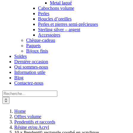
Metal laqué
Cabochons volume
Perles
Boucles d’oreilles
Perles et pierres semi-précieuses
Sterling silver – argent
Accessoires
Chèque-cadeau
Paquets
Bijoux finis
Soldes
Dernière occasion
Qui sommes-nous
Information utile
Blog
Contactez-nous
Search
for:
Home
Offres volume
Pendentifs et raccords
Résine et/ou Acryl
10 x Pendentif: rectangle courbé en acrylique –