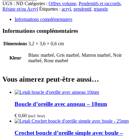
10
UGS :
ND
Catégories :
Offres volume
,
Pendentifs et raccords
,
x
Résine et/ou Acryl
Étiquettes :
acryl
,
pendentif
,
triangle
Pendentif:
rectangle
Informations complémentaires
courbé
en
Informations complémentaires
acrylique
-
Dimensions
3,2 × 3,6 × 0,6 cm
41*33.5*5mm
Blanc marbré, Gris marbré, Marron marbré, Noir
Kleur
marbré, Rose marbré
Vous aimerez peut-être aussi…
Boucle d’oreille avec anneau – 10mm
€
0,60
(incl. btw)
Crochet boucle d’oreille simple avec boule –