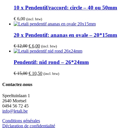
10 x Pendentif/raccord: circle – 40 ou 50mm
€
6,00
(incl. btw)
20 x Pendentif: ananas en ovale – 20*15mm
Le
Le
€
12,00
€
6,00
(incl. btw)
prix
prix
initial
actuel
était :
est :
Pendentif: nid rond – 26*24mm
€ 12,00.
€ 6,00.
Le
Le
€
15,00
€
10,50
(incl. btw)
prix
prix
initial
actuel
Contactez-nous
était :
est :
€ 15,00.
€ 10,50.
Speeltuinlaan 1
2640 Mortsel
0494 56 72 45
info@letali.be
Conditions générales
Déclaration de confidentialité