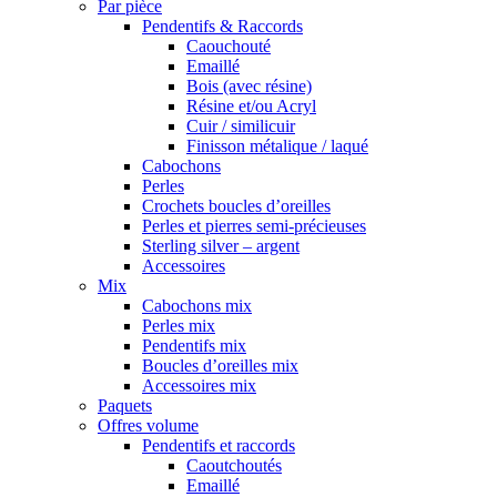
Par pièce
Pendentifs & Raccords
Caouchouté
Emaillé
Bois (avec résine)
Résine et/ou Acryl
Cuir / similicuir
Finisson métalique / laqué
Cabochons
Perles
Crochets boucles d’oreilles
Perles et pierres semi-précieuses
Sterling silver – argent
Accessoires
Mix
Cabochons mix
Perles mix
Pendentifs mix
Boucles d’oreilles mix
Accessoires mix
Paquets
Offres volume
Pendentifs et raccords
Caoutchoutés
Emaillé