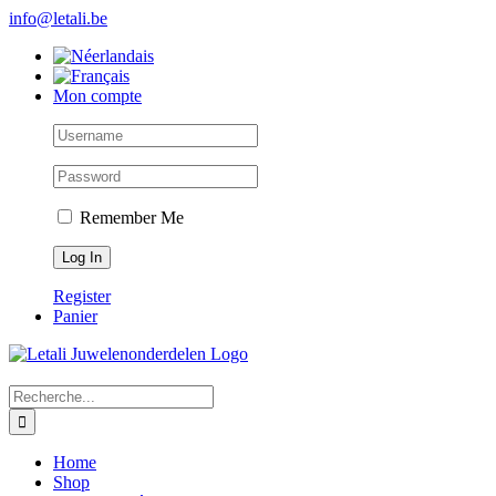
Skip
info@letali.be
to
content
Mon compte
Remember Me
Register
Panier
Search
for:
Home
Shop