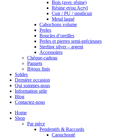
Bois (avec résine)
Résine et/ou Acryl
Cuir / PU / similicuir
Metal laqué
Cabochons volume
Perles
Boucles d’oreilles
Perles et pierres semi-précieuses
Sterling silver – argent
Accessoires
Chèque-cadeau
Paquets
Bijoux finis
Soldes
Dernière occasion
Qui sommes-nous
Information utile
Blog
Contactez-nous
Home
Shop
Par pièce
Pendentifs & Raccords
Caouchouté