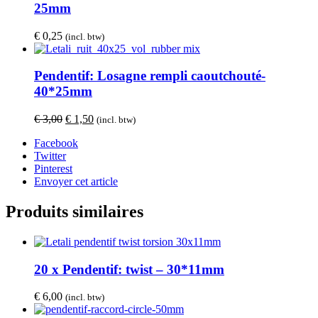
25mm
€
0,25
(incl. btw)
Pendentif: Losagne rempli caoutchouté-
40*25mm
Le
Le
€
3,00
€
1,50
(incl. btw)
prix
prix
Facebook
initial
actuel
Twitter
était :
est :
Pinterest
€ 3,00.
€ 1,50.
Envoyer cet article
Produits similaires
20 x Pendentif: twist – 30*11mm
€
6,00
(incl. btw)