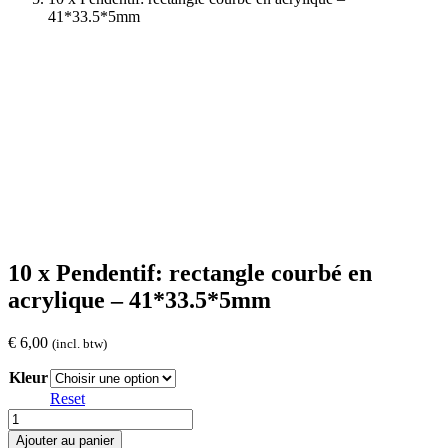
41*33.5*5mm
10 x Pendentif: rectangle courbé en
acrylique – 41*33.5*5mm
€
6,00
(incl. btw)
Kleur
Reset
quantité
de
Ajouter au panier