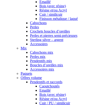
Emaillé
Bois (avec résine)
Résine et/ou Acryl
Cuir / similicuir
Finisson métalique / laqué
Cabochons
Perles
Crochets boucles d’oreilles
Perles et pierres semi-précieuses
Sterling silver – argent
Accessoires
Mix
Cabochons mix
Perles mix
Pendentifs mix
Boucles d’oreilles mix
Accessoires mix
Paquets
Offres volume
Pendentifs et raccords
Caoutchoutés
Emaillé
Bois (avec résine)
Résine et/ou Acryl
Cuir / PU / similicuir