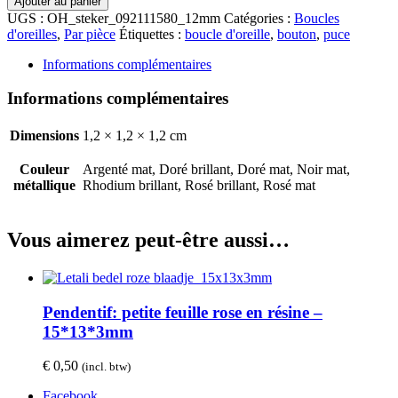
Ajouter au panier
Boucle
UGS :
OH_steker_092111580_12mm
Catégories :
Boucles
d'orreille:
d'oreilles
,
Par pièce
Étiquettes :
boucle d'oreille
,
bouton
,
puce
circle
ouvert
Informations complémentaires
12mm
Informations complémentaires
Dimensions
1,2 × 1,2 × 1,2 cm
Couleur
Argenté mat, Doré brillant, Doré mat, Noir mat,
métallique
Rhodium brillant, Rosé brillant, Rosé mat
Vous aimerez peut-être aussi…
Pendentif: petite feuille rose en résine –
15*13*3mm
€
0,50
(incl. btw)
Facebook