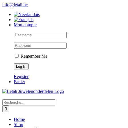
Skip
info@letali.be
to
content
Mon compte
Remember Me
Register
Panier
Search
for:
Home
Shop