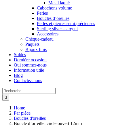
Metal laqué
Cabochons volume
Perles
Boucles d’oreilles
Perles et pierres semi-précieuses
Sterling silver – argent
Accessoires
Chèque-cadeau
Paquets
Bijoux finis
Soldes
Dernière occasion
Qui sommes-nous
Information utile
Blog
Contactez-nous
Search
for:
Home
Par pièce
Boucles d'oreilles
Boucle d’orreille: circle ouvert 12mm