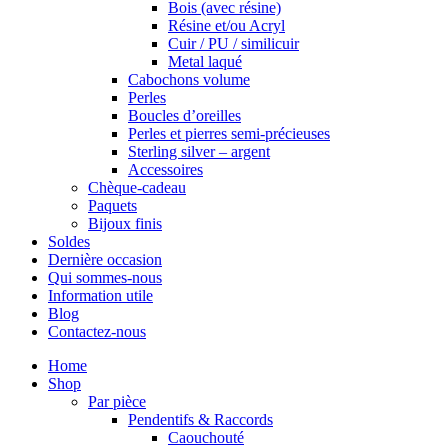
Bois (avec résine)
Résine et/ou Acryl
Cuir / PU / similicuir
Metal laqué
Cabochons volume
Perles
Boucles d’oreilles
Perles et pierres semi-précieuses
Sterling silver – argent
Accessoires
Chèque-cadeau
Paquets
Bijoux finis
Soldes
Dernière occasion
Qui sommes-nous
Information utile
Blog
Contactez-nous
Home
Shop
Par pièce
Pendentifs & Raccords
Caouchouté