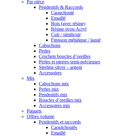
Par pièce
Pendentifs & Raccords
Caouchouté
Emaillé
Bois (avec résine)
Résine et/ou Acryl
Cuir / similicuir
Finisson métalique / laqué
Cabochons
Perles
Crochets boucles d’oreilles
Perles et pierres semi-précieuses
Sterling silver – argent
Accessoires
Mix
Cabochons mix
Perles mix
Pendentifs mix
Boucles d’oreilles mix
Accessoires mix
Paquets
Offres volume
Pendentifs et raccords
Caoutchoutés
Emaillé