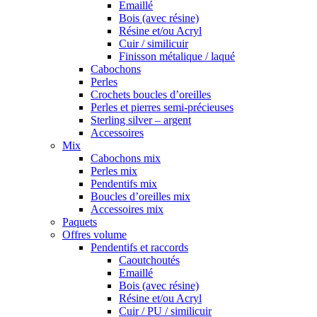
Emaillé
Bois (avec résine)
Résine et/ou Acryl
Cuir / similicuir
Finisson métalique / laqué
Cabochons
Perles
Crochets boucles d’oreilles
Perles et pierres semi-précieuses
Sterling silver – argent
Accessoires
Mix
Cabochons mix
Perles mix
Pendentifs mix
Boucles d’oreilles mix
Accessoires mix
Paquets
Offres volume
Pendentifs et raccords
Caoutchoutés
Emaillé
Bois (avec résine)
Résine et/ou Acryl
Cuir / PU / similicuir