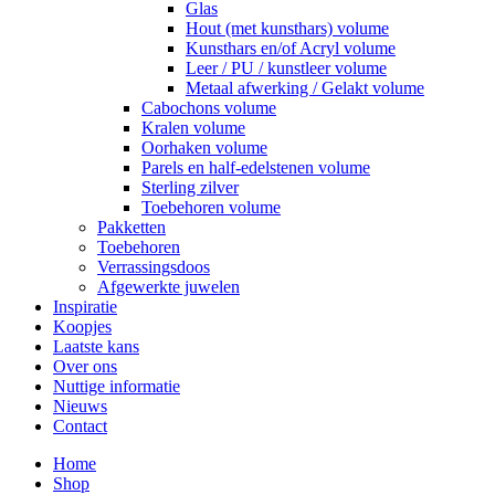
Glas
Hout (met kunsthars) volume
Kunsthars en/of Acryl volume
Leer / PU / kunstleer volume
Metaal afwerking / Gelakt volume
Cabochons volume
Kralen volume
Oorhaken volume
Parels en half-edelstenen volume
Sterling zilver
Toebehoren volume
Pakketten
Toebehoren
Verrassingsdoos
Afgewerkte juwelen
Inspiratie
Koopjes
Laatste kans
Over ons
Nuttige informatie
Nieuws
Contact
Home
Shop