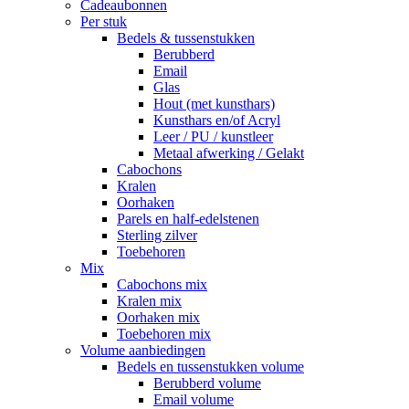
Cadeaubonnen
Per stuk
Bedels & tussenstukken
Berubberd
Email
Glas
Hout (met kunsthars)
Kunsthars en/of Acryl
Leer / PU / kunstleer
Metaal afwerking / Gelakt
Cabochons
Kralen
Oorhaken
Parels en half-edelstenen
Sterling zilver
Toebehoren
Mix
Cabochons mix
Kralen mix
Oorhaken mix
Toebehoren mix
Volume aanbiedingen
Bedels en tussenstukken volume
Berubberd volume
Email volume