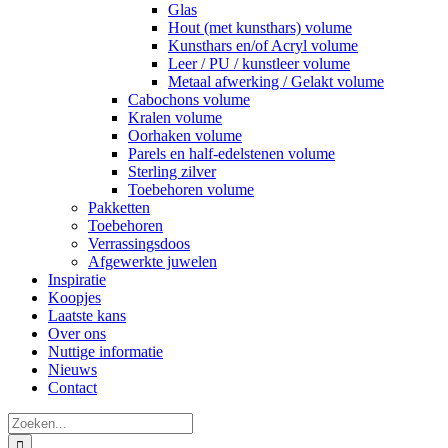
Glas
Hout (met kunsthars) volume
Kunsthars en/of Acryl volume
Leer / PU / kunstleer volume
Metaal afwerking / Gelakt volume
Cabochons volume
Kralen volume
Oorhaken volume
Parels en half-edelstenen volume
Sterling zilver
Toebehoren volume
Pakketten
Toebehoren
Verrassingsdoos
Afgewerkte juwelen
Inspiratie
Koopjes
Laatste kans
Over ons
Nuttige informatie
Nieuws
Contact
Zoeken
naar: