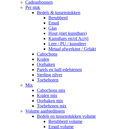
Cadeaubonnen
Per stuk
Bedels & tussenstukken
Berubberd
Email
Glas
Hout (met kunsthars)
Kunsthars en/of Acryl
Leer / PU / kunstleer
Metaal afwerking / Gelakt
Cabochons
Kralen
Oorhaken
Parels en half-edelstenen
Sterling zilver
Toebehoren
Mix
Cabochons mix
Kralen mix
Oorhaken mix
Toebehoren mix
Volume aanbiedingen
Bedels en tussenstukken volume
Berubberd volume
Email volume