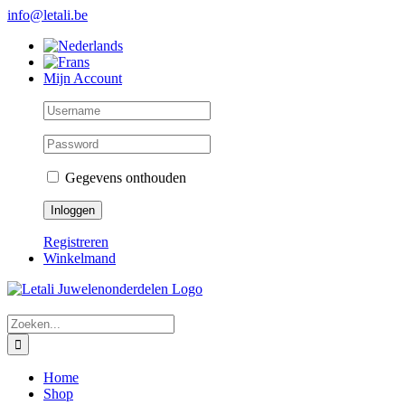
Skip
info@letali.be
to
content
Mijn Account
Gegevens onthouden
Registreren
Winkelmand
Zoeken
naar:
Home
Shop