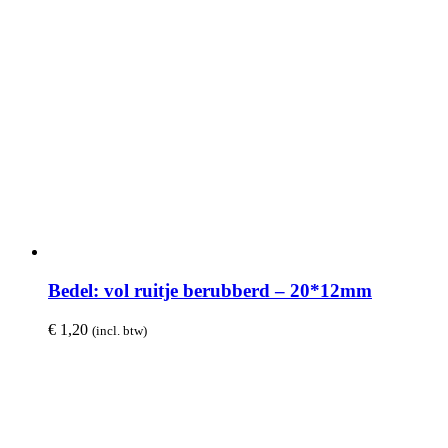
Bedel: vol ruitje berubberd – 20*12mm
€
1,20
(incl. btw)