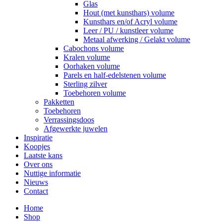
Glas
Hout (met kunsthars) volume
Kunsthars en/of Acryl volume
Leer / PU / kunstleer volume
Metaal afwerking / Gelakt volume
Cabochons volume
Kralen volume
Oorhaken volume
Parels en half-edelstenen volume
Sterling zilver
Toebehoren volume
Pakketten
Toebehoren
Verrassingsdoos
Afgewerkte juwelen
Inspiratie
Koopjes
Laatste kans
Over ons
Nuttige informatie
Nieuws
Contact
Home
Shop