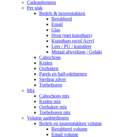
Cadeaubonnen
Per stuk
Bedels & tussenstukken
Berubberd
Email
Glas
Hout (met kunsthars)
Kunsthars en/of Acryl
Leer / PU / kunstleer
Metaal afwerking / Gelakt
Cabochons
Kralen
Oorhaken
Parels en half-edelstenen
Sterling zilver
Toebehoren
Mix
Cabochons mix
Kralen mix
Oorhaken mix
Toebehoren mix
Volume aanbiedingen
Bedels en tussenstukken volume
Berubberd volume
Email volume