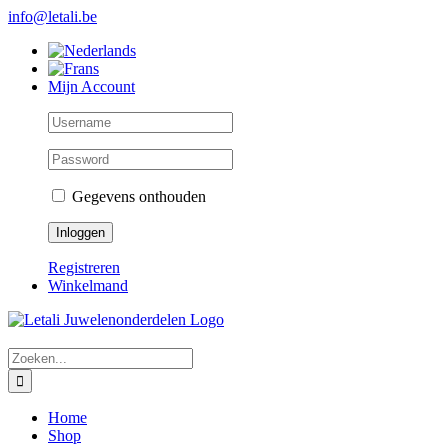
Skip
info@letali.be
to
content
Mijn Account
Gegevens onthouden
Registreren
Winkelmand
Zoeken
naar:
Home
Shop