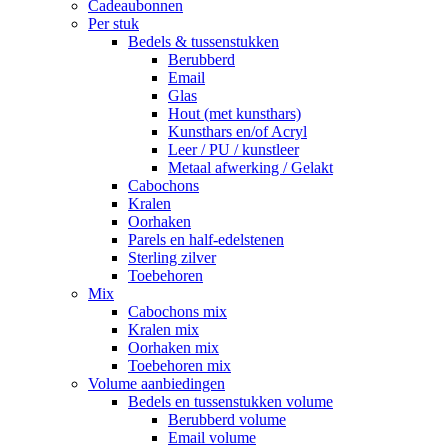
Cadeaubonnen
Per stuk
Bedels & tussenstukken
Berubberd
Email
Glas
Hout (met kunsthars)
Kunsthars en/of Acryl
Leer / PU / kunstleer
Metaal afwerking / Gelakt
Cabochons
Kralen
Oorhaken
Parels en half-edelstenen
Sterling zilver
Toebehoren
Mix
Cabochons mix
Kralen mix
Oorhaken mix
Toebehoren mix
Volume aanbiedingen
Bedels en tussenstukken volume
Berubberd volume
Email volume