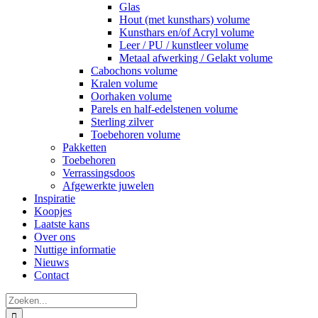
Glas
Hout (met kunsthars) volume
Kunsthars en/of Acryl volume
Leer / PU / kunstleer volume
Metaal afwerking / Gelakt volume
Cabochons volume
Kralen volume
Oorhaken volume
Parels en half-edelstenen volume
Sterling zilver
Toebehoren volume
Pakketten
Toebehoren
Verrassingsdoos
Afgewerkte juwelen
Inspiratie
Koopjes
Laatste kans
Over ons
Nuttige informatie
Nieuws
Contact
Zoeken
naar: