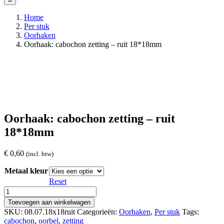
Home
Per stuk
Oorhaken
Oorhaak: cabochon zetting – ruit 18*18mm
Oorhaak: cabochon zetting – ruit
18*18mm
€
0,60
(incl. btw)
Metaal kleur
Reset
Oorhaak:
cabochon
Toevoegen aan winkelwagen
zetting
SKU:
08.07.18x18ruit
Categorieën:
Oorhaken
,
Per stuk
Tags:
-
cabochon
,
oorbel
,
zetting