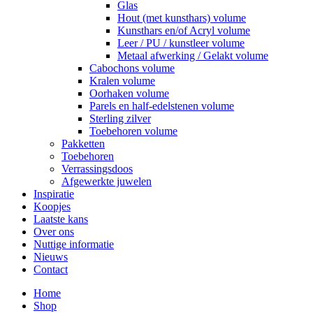
Glas
Hout (met kunsthars) volume
Kunsthars en/of Acryl volume
Leer / PU / kunstleer volume
Metaal afwerking / Gelakt volume
Cabochons volume
Kralen volume
Oorhaken volume
Parels en half-edelstenen volume
Sterling zilver
Toebehoren volume
Pakketten
Toebehoren
Verrassingsdoos
Afgewerkte juwelen
Inspiratie
Koopjes
Laatste kans
Over ons
Nuttige informatie
Nieuws
Contact
Home
Shop