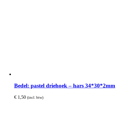
Bedel: pastel driehoek – hars 34*30*2mm
€
1,50
(incl. btw)