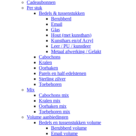
Cadeaubonnen
Per stuk
Bedels & tussenstukken
Berubberd
Email
Glas
Hout (met kunsthars)
Kunsthars en/of Acryl
Leer / PU / kunstleer
Metaal afwerking / Gelakt
Cabochons
Kralen
Oorhaken
Parels en half-edelstenen
Sterling zilver
Toebehoren
Mix
Cabochons mix
Kralen mix
Oorhaken mix
Toebehoren mix
Volume aanbiedingen
Bedels en tussenstukken volume
Berubberd volume
Email volume