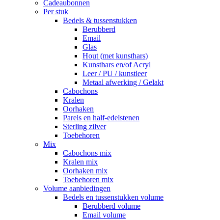
Cadeaubonnen
Per stuk
Bedels & tussenstukken
Berubberd
Email
Glas
Hout (met kunsthars)
Kunsthars en/of Acryl
Leer / PU / kunstleer
Metaal afwerking / Gelakt
Cabochons
Kralen
Oorhaken
Parels en half-edelstenen
Sterling zilver
Toebehoren
Mix
Cabochons mix
Kralen mix
Oorhaken mix
Toebehoren mix
Volume aanbiedingen
Bedels en tussenstukken volume
Berubberd volume
Email volume