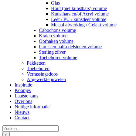
Glas
Hout (met kunsthars) volume
Kunsthars en/of Acryl volume
Leer / PU / kunstleer volume
Metaal afwerking / Gelakt volume
Cabochons volume
Kralen volume
Oorhaken volume
Parels en half-edelstenen volume
Sterling zilver
Toebehoren volume
Pakketten
Toebehoren
Verrassingsdoos
Afgewerkte juwelen
Inspiratie
Koopjes
Laatste kans
Over ons
Nuttige informatie
Nieuws
Contact
Zoeken
naar: