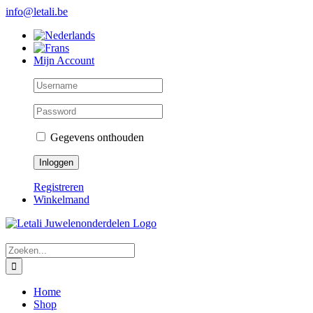
Skip
info@letali.be
to
content
Mijn Account
Gegevens onthouden
Registreren
Winkelmand
Zoeken
naar:
Home
Shop